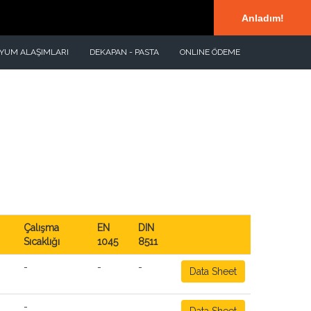
Ana Sayfa
|
Kurumsal Kimlik
|
İletişim
EN
Anladım!
NYUM ALAŞIMLARI
DEKAPAN - PASTA
ONLINE ÖDEME
Çalışma
EN
DIN
Sıcaklığı
1045
8511
-
-
-
Data Sheet
-