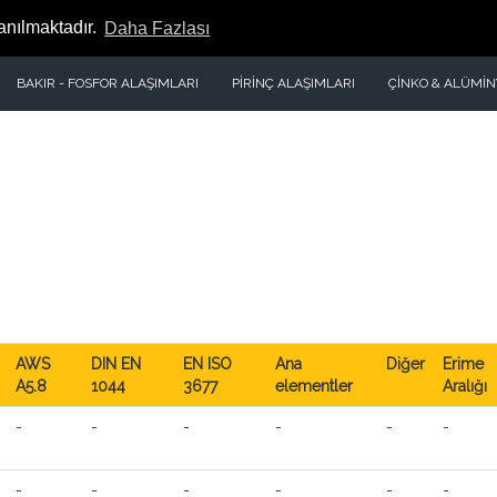
lanılmaktadır.
Daha Fazlası
BAKIR - FOSFOR ALAŞIMLARI
PİRİNÇ ALAŞIMLARI
ÇİNKO & ALÜMİ
AWS
DIN EN
EN ISO
Ana
Diğer
Erime
A5.8
1044
3677
elementler
Aralığı
-
-
-
-
-
-
-
-
-
-
-
-