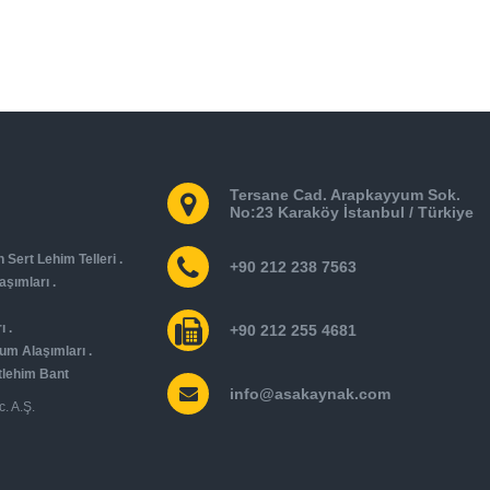
Tersane Cad. Arapkayyum Sok.
No:23 Karaköy İstanbul / Türkiye
Sert Lehim Telleri
.
+90 212 238 7563
laşımları
.
ı
.
+90 212 255 4681
um Alaşımları
.
tlehim Bant
info@asakaynak.com
. A.Ş.