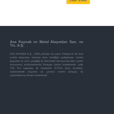
Data Sheet
Asa Kaynak ve Metal Alaşımları San. ve
Tic. A.Ş.
ASA KAYNAK A.Ş., 1956 yılından bu yana Türkiye’nin ilk Sert
Lehim Alaşımları üreticisi olma özelliğini geliştirerek, üretim
kapasite ve ürün çeşitliliği ile ülkemizde konusunda lider üretici
konumunu sürdürmektedir. Entegre üretim tesislerinde, yıllık
700 Ton kapasite ile üretiminin %75’ini ihraç etmekte,
sürdürülebilir büyüme ve çevreci üretim anlayışı ile
çalışmalarına devam etmektedir.