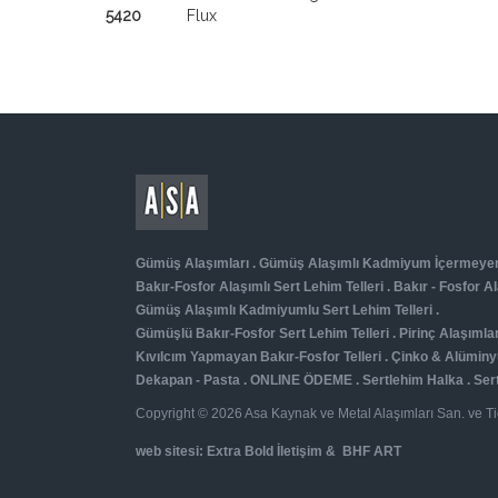
5420
Flux
Gümüş Alaşımları
.
Gümüş Alaşımlı Kadmiyum İçermeyen 
Bakır-Fosfor Alaşımlı Sert Lehim Telleri
.
Bakır - Fosfor A
Gümüş Alaşımlı Kadmiyumlu Sert Lehim Telleri
.
Gümüşlü Bakır-Fosfor Sert Lehim Telleri
.
Pirinç Alaşımlar
Kıvılcım Yapmayan Bakır-Fosfor Telleri
.
Çinko & Alüminy
Dekapan - Pasta
.
ONLINE ÖDEME
.
Sertlehim Halka
.
Ser
Copyright © 2026 Asa Kaynak ve Metal Alaşımları San. ve Tic
web sitesi:
Extra Bold İletişim
&
BHF ART