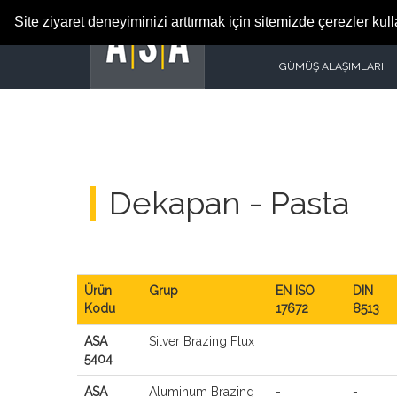
Site ziyaret deneyiminizi arttırmak için sitemizde çerezler kul
GÜMÜŞ ALAŞIMLARI
Dekapan - Pasta
Ürün
Grup
EN ISO
DIN
Kodu
17672
8513
ASA
Silver Brazing Flux
5404
ASA
Aluminum Brazing
-
-