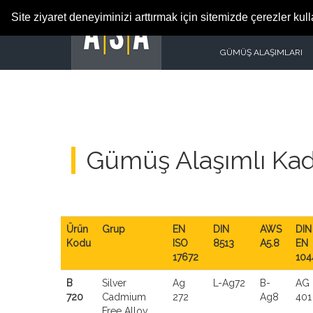
Site ziyaret deneyiminizi arttırmak için sitemizde çerezler kul
GÜMÜŞ ALAŞIMLARI
Gümüş Alaşımlı Ka
Ürün
Grup
EN
DIN
AWS
DIN
Kodu
ISO
8513
A5.8
EN
17672
104
B
Silver
Ag
L-Ag72
B-
AG
720
Cadmium
272
Ag8
401
Free Alloy