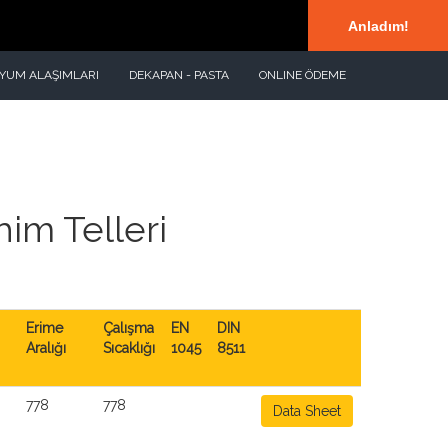
Ana Sayfa
|
Kurumsal Kimlik
|
İletişim
EN
Anladım!
NYUM ALAŞIMLARI
DEKAPAN - PASTA
ONLINE ÖDEME
im Telleri
Erime
Çalışma
EN
DIN
Aralığı
Sıcaklığı
1045
8511
778
778
Data Sheet