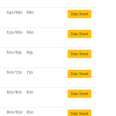
640/680
680
Data Sheet
630/660
660
Data Sheet
620/655
655
Data Sheet
600/730
730
Data Sheet
820/870
870
Data Sheet
800/830
830
Data Sheet