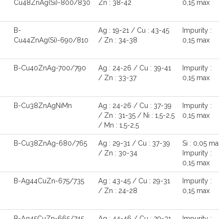
Cu48ZnAg(Si)-800/830
Zn : 38-42
0,15 max
B-
Ag : 19-21 / Cu : 43-45
Impurity :
6
Cu44ZnAg(Si)-690/810
/ Zn : 34-38
0,15 max
B-Cu40ZnAg-700/790
Ag : 24-26 / Cu : 39-41
Impurity :
/ Zn : 33-37
0,15 max
B-Cu38ZnAgNiMn
Ag : 24-26 / Cu : 37-39
Impurity :
/ Zn : 31-35 / Ni : 1,5-2,5
0,15 max
/ Mn : 1,5-2,5
B-Cu38ZnAg-680/765
Ag : 29-31 / Cu : 37-39
Si : 0,05 ma
/ Zn : 30-34
Impurity :
0,15 max
B-Ag44CuZn-675/735
Ag : 43-45 / Cu : 29-31
Impurity :
/ Zn : 24-28
0,15 max
B-Ag45CuZn-665/745
Ag : 44-46 / Cu : 29-31
Impurity :