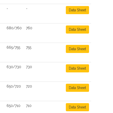
-
-
Data Sheet
680/760
760
Data Sheet
665/755
755
Data Sheet
630/730
730
Data Sheet
650/720
720
Data Sheet
650/710
710
Data Sheet