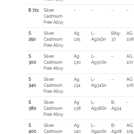
B 721
Silver
-
-
-
-
Cadmium
Free Alloy
S
Silver
Ag
L-
BAg-
AG
250
Cadmium
125
Ag25Sn
37
108
Free Alloy
S
Silver
Ag
L-
-
AG
300
Cadmium
130
Ag30Sn
107
Free Alloy
S
Silver
Ag
L-
-
AG
340
Cadmium
134
Ag34Sn
106
Free Alloy
S
Silver
Ag
L-
B-
-
380
Cadmium
138
Ag38Sn
Ag34
Free Alloy
S
Silver
Ag
L-
B-
AG
400
Cadmium
140
Ag40Sn
Ag28
105