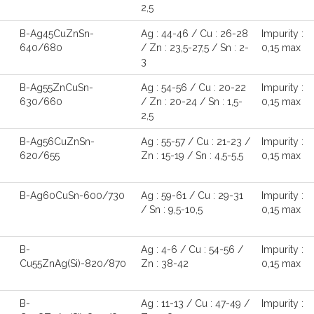
2,5
B-Ag45CuZnSn-
Ag : 44-46 / Cu : 26-28
Impurity :
640/680
/ Zn : 23,5-27,5 / Sn : 2-
0,15 max
3
B-Ag55ZnCuSn-
Ag : 54-56 / Cu : 20-22
Impurity :
630/660
/ Zn : 20-24 / Sn : 1,5-
0,15 max
2,5
B-Ag56CuZnSn-
Ag : 55-57 / Cu : 21-23 /
Impurity :
620/655
Zn : 15-19 / Sn : 4,5-5,5
0,15 max
B-Ag60CuSn-600/730
Ag : 59-61 / Cu : 29-31
Impurity :
/ Sn : 9,5-10,5
0,15 max
B-
Ag : 4-6 / Cu : 54-56 /
Impurity :
8
Cu55ZnAg(Si)-820/870
Zn : 38-42
0,15 max
B-
Ag : 11-13 / Cu : 47-49 /
Impurity :