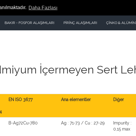
lanılmaktadır.
Daha Fazlası
BAKIR - FOSFOR ALAŞIMLARI
PİRİNÇ ALAŞIMLARI
ÇİNKO & ALÜMİ
dmiyum İçermeyen Sert Leh
EN ISO 3677
Ana elementler
Diğer
4
B-Ag72Cu-780
Ag : 71-73 / Cu : 27-29
Impurity :
0,15 max