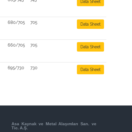
Data Sheet
680/705
705
Data Sheet
660/705
705
Data Sheet
695/730
730
Data Sheet
Asa Kaynak ve Metal Alaşımları San. ve
Tic. A.Ş.