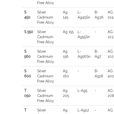
Free Alloy
S
Silver
Ag
L-
B-
AG
450
Cadmium
145
Ag45Sn
Ag36
104
Free Alloy
S 550
Silver
Ag 155
L-
-
AG
Cadmium
Ag55Sn
103
Free Alloy
S
Silver
Ag
L-
B-
AG
560
Cadmium
156
Ag56Sn
Ag7
102
Free Alloy
S
Silver
Ag
-
B-
AG
600
Cadmium
160
Ag18
402
Free Alloy
T
Silver
Ag
L-Ag5
-
AG
050
Cadmium
205
20
Free Alloy
T
Silver
Ag
L-Ag12
-
AG