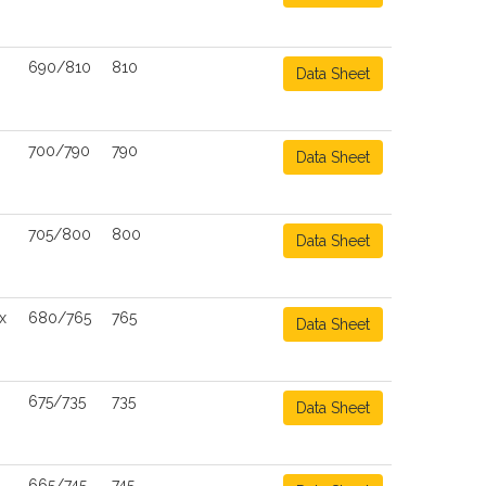
690/810
810
Data Sheet
700/790
790
Data Sheet
705/800
800
Data Sheet
x
680/765
765
Data Sheet
675/735
735
Data Sheet
665/745
745