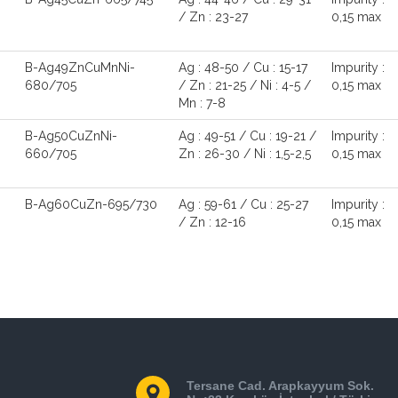
/ Zn : 23-27
0,15 max
B-Ag49ZnCuMnNi-
Ag : 48-50 / Cu : 15-17
Impurity :
680/705
/ Zn : 21-25 / Ni : 4-5 /
0,15 max
Mn : 7-8
B-Ag50CuZnNi-
Ag : 49-51 / Cu : 19-21 /
Impurity :
660/705
Zn : 26-30 / Ni : 1,5-2,5
0,15 max
B-Ag60CuZn-695/730
Ag : 59-61 / Cu : 25-27
Impurity :
/ Zn : 12-16
0,15 max
Tersane Cad. Arapkayyum Sok.