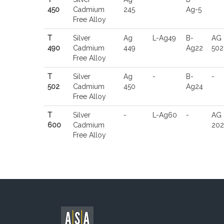
450
Cadmium
245
Ag-5
Free Alloy
T
Silver
Ag
L-Ag49
B-
AG
490
Cadmium
449
Ag22
502
Free Alloy
T
Silver
Ag
-
B-
-
502
Cadmium
450
Ag24
Free Alloy
T
Silver
-
L-Ag60
-
AG
600
Cadmium
202
Free Alloy