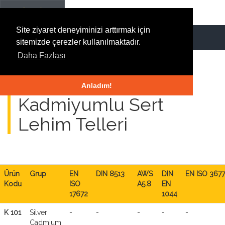
Site ziyaret deneyiminizi arttırmak için
sitemizde çerezler kullanılmaktadır.
Daha Fazlası
Gümüş Alaşımlı
Anladım!
Kadmiyumlu Sert
Lehim Telleri
Ürün
Grup
EN
DIN 8513
AWS
DIN
EN ISO 3677
Kodu
ISO
A5.8
EN
17672
1044
K 101
Silver
-
-
-
-
-
Cadmium