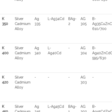
K
Silver
Ag
L-Ag34Cd
BAg-
AG
B-
350
Cadmium
335
2
305
Ag35CuZnC
Alloy
610/700
K
Silver
Ag
L-
-
AG
B-
400
Cadmium
340
Ag40Cd
304
Ag40ZnCdC
Alloy
595/630
K
Silver
-
-
-
AG
-
420
Cadmium
303
Alloy
K
Silver
Ag
L-Ag45Cd
BAg-
AG
B-
450
Cadmium
345
1
302
Ag45CdZnC