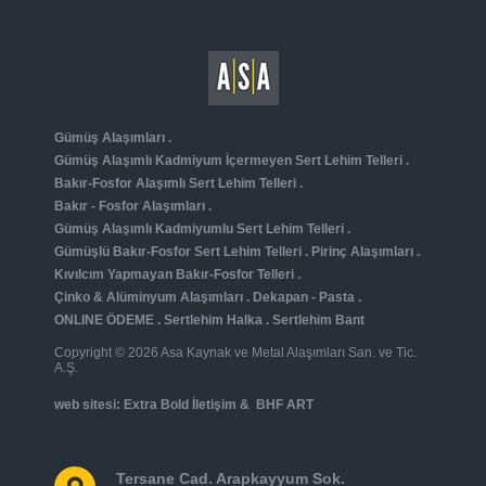
Gümüş Alaşımları
.
Gümüş Alaşımlı Kadmiyum İçermeyen Sert Lehim Telleri
.
Bakır-Fosfor Alaşımlı Sert Lehim Telleri
.
Bakır - Fosfor Alaşımları
.
Gümüş Alaşımlı Kadmiyumlu Sert Lehim Telleri
.
Gümüşlü Bakır-Fosfor Sert Lehim Telleri
.
Pirinç Alaşımları
.
Kıvılcım Yapmayan Bakır-Fosfor Telleri
.
Çinko & Alüminyum Alaşımları
.
Dekapan - Pasta
.
ONLINE ÖDEME
.
Sertlehim Halka
.
Sertlehim Bant
Copyright © 2026 Asa Kaynak ve Metal Alaşımları San. ve Tic.
A.Ş.
web sitesi:
Extra Bold İletişim
&
BHF ART
Tersane Cad. Arapkayyum Sok.