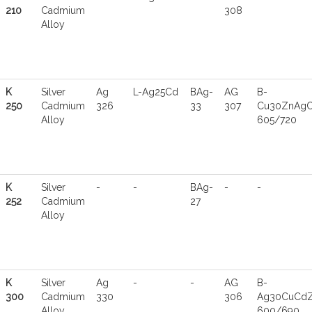
210
Cadmium
308
Alloy
K
Silver
Ag
L-Ag25Cd
BAg-
AG
B-
250
Cadmium
326
33
307
Cu30ZnAgC
Alloy
605/720
K
Silver
-
-
BAg-
-
-
252
Cadmium
27
Alloy
K
Silver
Ag
-
-
AG
B-
300
Cadmium
330
306
Ag30CuCdZ
Alloy
600/690