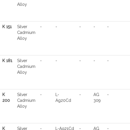
Alloy
K 151
Silver
-
-
-
-
-
Cadmium
Alloy
K 181
Silver
-
-
-
-
-
Cadmium
Alloy
K
Silver
-
L-
-
AG
-
200
Cadmium
Ag20Cd
309
Alloy
K
Silver
-
L-Ag21Cd
-
AG
-