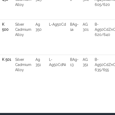
Alloy
605/620
K
Silver
Ag
L-Ag50Cd
BAg-
AG
B-
500
Cadmium
350
1a
301
Ag50CdZnC
Alloy
620/640
K 501
Silver
Ag
L-
BAg-
AG
B-
Cadmium
351
Ag50CdNi
13
351
Ag50CdZnC
Alloy
635/655