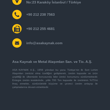
No:23 Karaköy İstanbul / Türkiye
+90 212 238 7563
+90 212 255 4681
info@asakaynak.com
Asa Kaynak ve Metal Alaşımları San. ve Tic. A.Ş.
ASA KAYNAK A.Ş., 1956 yılından bu yana Türkiye’nin ilk Sert Lehim
Alaşımları üreticisi olma özelliğini geliştirerek, üretim kapasite ve ürün
çeşitliliği ile ülkemizde konusunda lider üretici konumunu sürdürmektedir.
Entegre üretim tesislerinde, yıllık 700 Ton kapasite ile üretiminin %75’ini
ihraç etmekte, sürdürülebilir büyüme ve çevreci üretim anlayışı ile
çalışmalarına devam etmektedir.