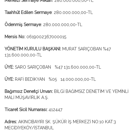
Merkezi Sermaye Miktarı
: 280.000.000,00-TL
Taahhüt Edilen Sermaye
: 280.000.000,00-TL
Ödenmiş Sermaye
: 280.000.000,00-TL
Mersis No:
0619002367000015
YÖNETİM KURULU BAŞKANI:
MURAT SARIÇOBAN %47
131.600.000,00-TL
ÜYE:
SARO SARIÇOBAN %47 131.600.000,00-TL
ÜYE:
RAFİ BEDİKYAN %05 14.000.000,00-TL
Bağımsız Denetçi Unvan:
BİLGİ BAĞIMSIZ DENETİM VE YEMİNLİ
MALİ MÜŞAVİRLİK A.Ş.
Ticaret Sicil Numarası:
412447
Adres:
AKINCIBAYIRI SK. ŞÜKÜR İŞ MERKEZİ NO:10 KAT:3
MECİDİYEKÖY/İSTANBUL