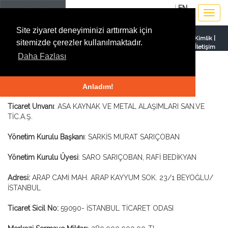
EN
Toggle
navigat
Site ziyaret deneyiminizi arttırmak için
Ana Sayfa
|
Kurumsal Kimlik
|
sitemizde çerezler kullanılmaktadır.
İletişim
Daha Fazlası
Kurumsal Kimlik
Anladım!
Ticaret Unvanı
: ASA KAYNAK VE METAL ALAŞIMLARI SAN.VE
TİC.A.Ş.
Yönetim Kurulu Başkanı
: SARKİS MURAT SARIÇOBAN
Yönetim Kurulu Üyesi
: SARO SARIÇOBAN, RAFİ BEDİKYAN
Adresi:
ARAP CAMİ MAH. ARAP KAYYUM SOK. 23/1 BEYOĞLU/
İSTANBUL
Ticaret Sicil No:
59090- İSTANBUL TİCARET ODASI