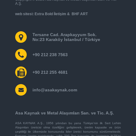
A.Ş.
web sitesi:
Extra Bold İletişim
&
BHF ART
Tersane Cad. Arapkayyum Sok.
No:23 Karaköy İstanbul / Türkiye
+90 212 238 7563
+90 212 255 4681
info@asakaynak.com
Asa Kaynak ve Metal Alaşımları San. ve Tic. A.Ş.
ASA KAYNAK A.Ş., 1956 yılından bu yana Türkiye’nin ilk Sert Lehim
Alaşımları üreticisi olma özelliğini geliştirerek, üretim kapasite ve ürün
çeşitliliği ile ülkemizde konusunda lider üretici konumunu sürdürmektedir.
Entegre üretim tesislerinde, yıllık 700 Ton kapasite ile üretiminin %75’ini