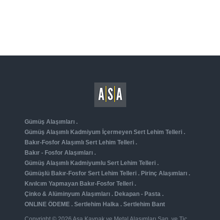
Gümüş Alaşımları
.
Gümüş Alaşımlı Kadmiyum İçermeyen Sert Lehim Telleri
.
Bakır-Fosfor Alaşımlı Sert Lehim Telleri
.
Bakır - Fosfor Alaşımları
.
Gümüş Alaşımlı Kadmiyumlu Sert Lehim Telleri
.
Gümüşlü Bakır-Fosfor Sert Lehim Telleri
.
Pirinç Alaşımları
.
Kıvılcım Yapmayan Bakır-Fosfor Telleri
.
Çinko & Alüminyum Alaşımları
.
Dekapan - Pasta
.
ONLINE ÖDEME
.
Sertlehim Halka
.
Sertlehim Bant
Copyright © 2026 Asa Kaynak ve Metal Alaşımları San. ve Tic.